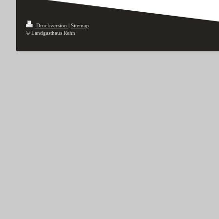
Druckversion
|
Sitemap
© Landgasthaus Rehn